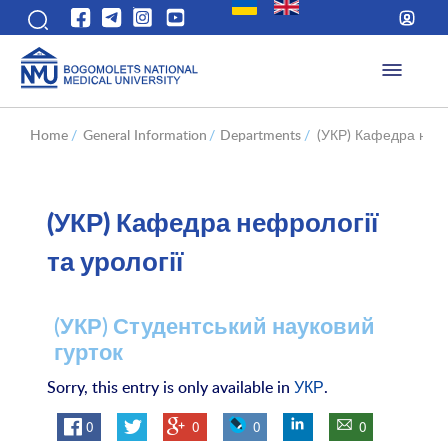
Home
/
General Information
/
Departments
/
(УКР) Кафедра нефро
(УКР) Кафедра нефрології
та урології
(УКР) Студентський науковий
гурток
Sorry, this entry is only available in
УКР
.
0
0
0
0