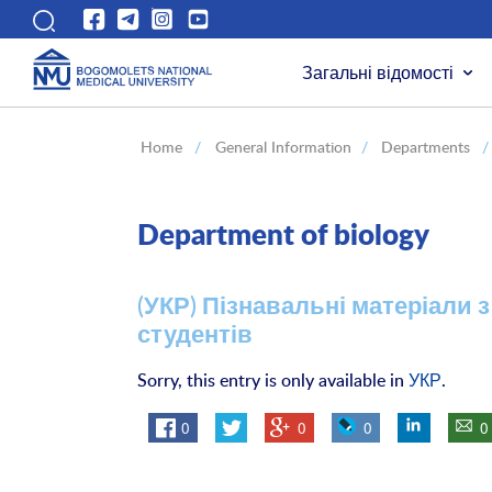
Загальні відомості
Home
/
General Information
/
Departments
/
Department of biology
(УКР) Пізнавальні матеріали 
студентів
Sorry, this entry is only available in
УКР
.
0
0
0
0