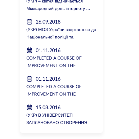
(УКР) 4 квітня відзначається
Міжнародний день інтернету
26.09.2018
(УКР) МОЗ України звертається до
Національної поліції та
Генеральної прокуратури з
01.11.2016
вимогою розслідування низки
COMPLETED A COURSE OF
зухвалих злочинів екс-ректорки
IMPROVEMENT ON THE
НМУ Катерини Амосової
DEPARTMENT OF GENERAL
01.11.2016
SURGERY №2
COMPLETED A COURSE OF
IMPROVEMENT ON THE
DEPARTMENT OF GENERAL
15.08.2016
SURGERY №2
(УКР) В УНІВЕРСИТЕТІ
ЗАПЛАНОВАНО СТВОРЕННЯ
БІОРЕСУРСНОГО ЦЕНТРУ