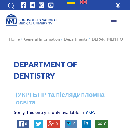
Home
/
General Information
/
Departments
/
DEPARTMENT OF D
DEPARTMENT OF
DENTISTRY
(УКР) БПР та післядипломна
освіта
Sorry, this entry is only available in
УКР
.
0
0
0
0