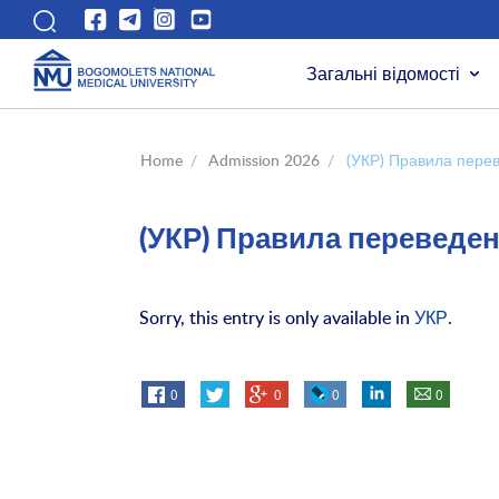
Загальні відомості
Home
/
Admission 2026
/
(УКР) Правила пере
(УКР) Правила переведе
Sorry, this entry is only available in
УКР
.
0
0
0
0