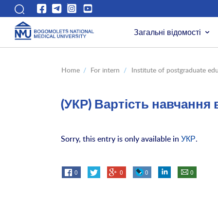
Загальні відомості
Home
/
For intern
/
Institute of postgraduate ed
(УКР) Вартість навчання 
Sorry, this entry is only available in
УКР
.
0
0
0
0