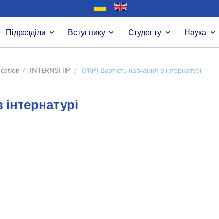
Підрозділи
Вступнику
Студенту
Наука
ucation
/
INTERNSHIP
/
(УКР) Вартість навчання в інтернатурі
в інтернатурі