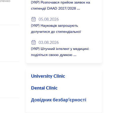
иленко
(УКР) Розпочався прийом заявок на
стипендії DAAD 2027/2028
05.08.2026
(УКР) Науковців запрошують
долучитися до стипендіальної
програми Вільної держави Баварія
03.08.2026
2027/28
(УКР) Штучний інтелект у медицині:
поділіться своєю думкою
University Clinic
Dental Clinic
Довідник безбар’єрності