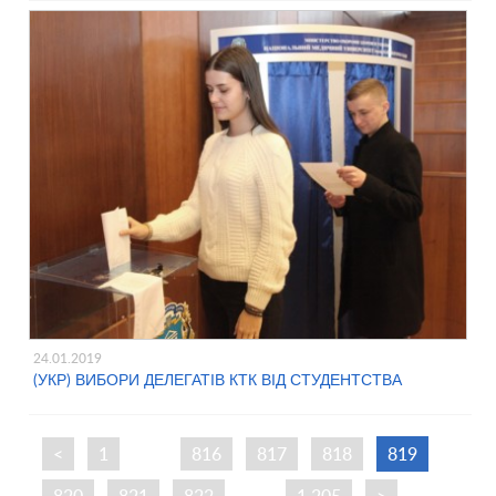
24.01.2019
(УКР) ВИБОРИ ДЕЛЕГАТІВ КТК ВІД СТУДЕНТСТВА
<
1
…
816
817
818
819
820
821
822
…
1,205
>