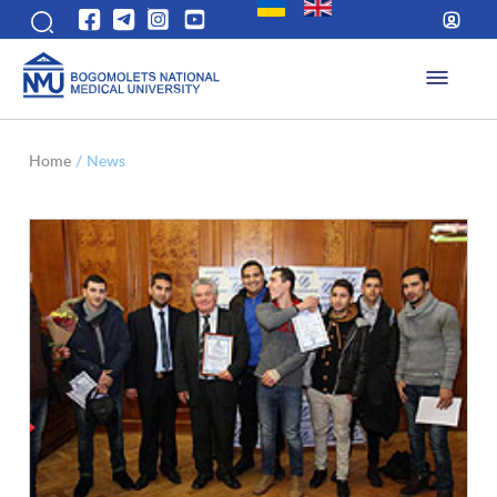
Home
/
News