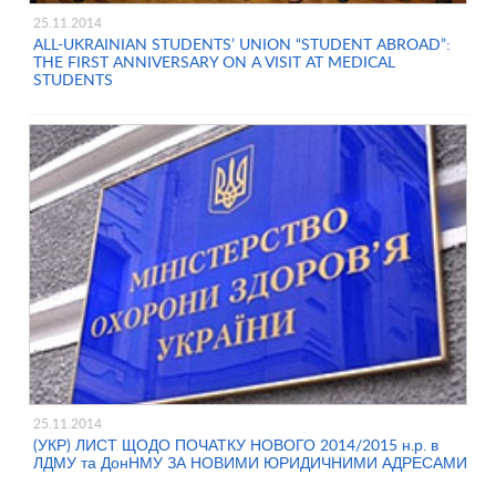
25.11.2014
ALL-UKRAINIAN STUDENTS’ UNION “STUDENT ABROAD”:
THE FIRST ANNIVERSARY ON A VISIT AT MEDICAL
STUDENTS
25.11.2014
(УКР) ЛИСТ ЩОДО ПОЧАТКУ НОВОГО 2014/2015 н.р. в
ЛДМУ та ДонНМУ ЗА НОВИМИ ЮРИДИЧНИМИ АДРЕСАМИ