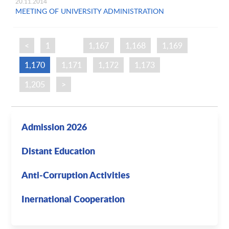
20.11.2014
MEETING OF UNIVERSITY ADMINISTRATION
<
1
…
1,167
1,168
1,169
1,170
1,171
1,172
1,173
…
1,205
>
Admission 2026
Distant Education
Anti-Corruption Activities
Inernational Cooperation