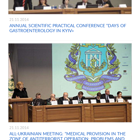
21.11.2014
ANNUAL SCIENTIFIC PRACTICAL CONFERENCE “DAYS OF
GASTROENTEROLOGY IN KYIV»
21.11.2014
ALL-UKRAINIAN MEETING: “MEDICAL PROVISION IN THE
ZONE OF ANTITERRORIST OPERATION: PROBLEMS AND