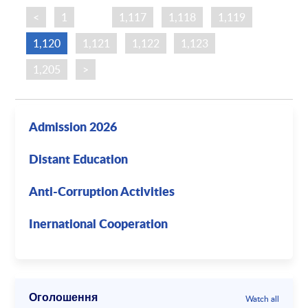
<
1
…
1,117
1,118
1,119
1,120
1,121
1,122
1,123
…
1,205
>
Admission 2026
Distant Education
Anti-Corruption Activities
Inernational Cooperation
Оголошення
Watch all