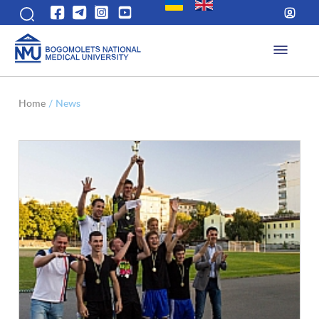
Home
/
News