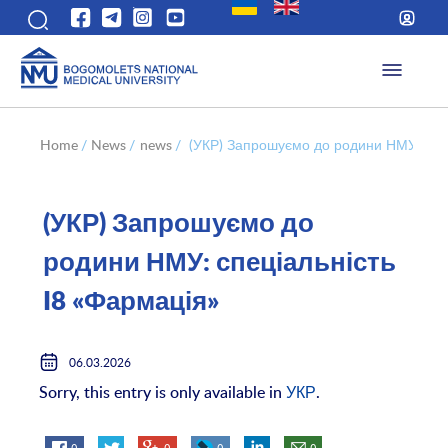
Home
/
News
/
news
/
(УКР) Запрошуємо до родини НМУ: спец
(УКР) Запрошуємо до
родини НМУ: спеціальність
I8 «Фармація»
06.03.2026
Sorry, this entry is only available in
УКР
.
0
0
0
0