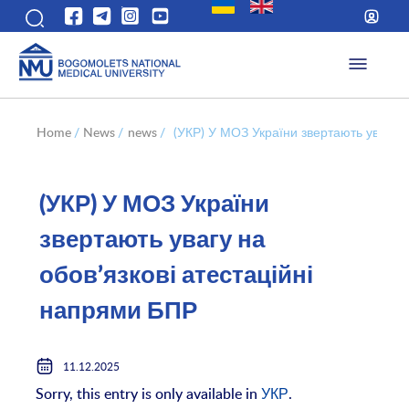
Home
/
News
/
news
/
(УКР) У МОЗ України звертають увагу н
(УКР) У МОЗ України
звертають увагу на
обов’язкові атестаційні
напрями БПР
11.12.2025
Sorry, this entry is only available in
УКР
.