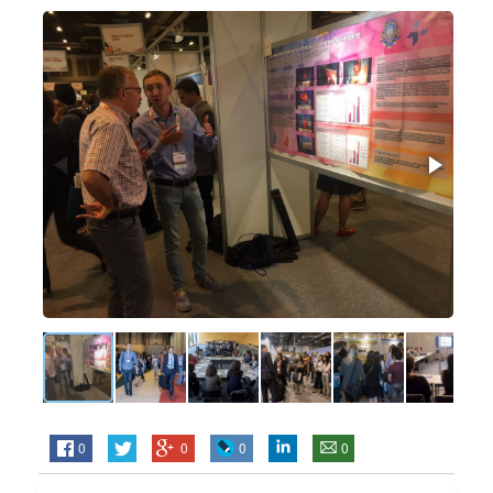
0
0
0
0