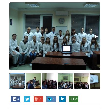
0
0
0
0