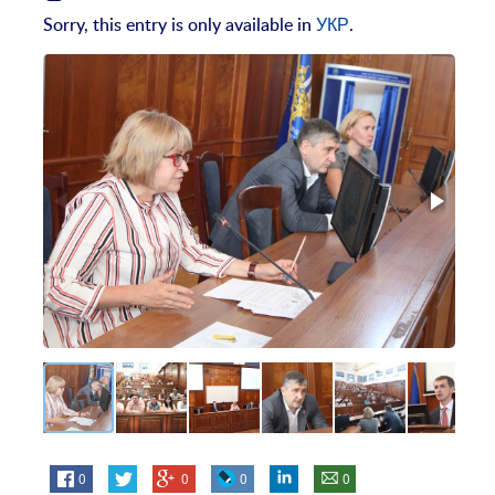
Sorry, this entry is only available in
УКР
.
0
0
0
0