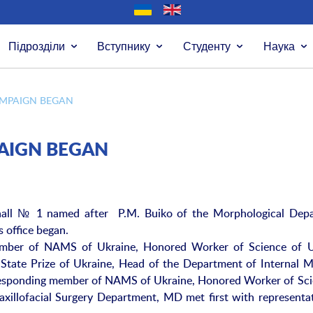
Підрозділи
Вступнику
Студенту
Наука
AMPAIGN BEGAN
PAIGN BEGAN
 hall № 1 named after P.M. Buiko of the Morphological Dep
s office began.
mber of NAMS of Ukraine, Honored Worker of Science of U
State Prize of Ukraine, Head of the Department of Internal M
esponding member of NAMS of Ukraine, Honored Worker of Sci
xillofacial Surgery Department, MD met first with representat