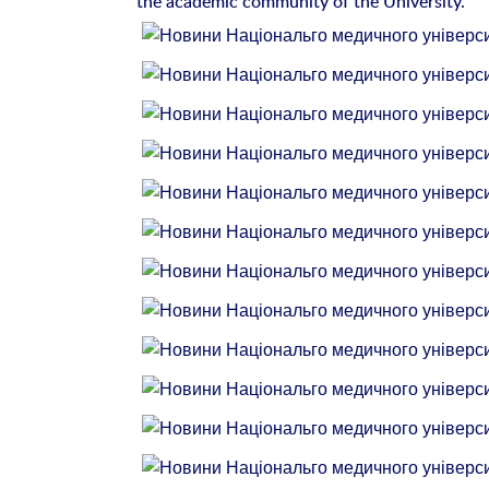
the academic community of the University.