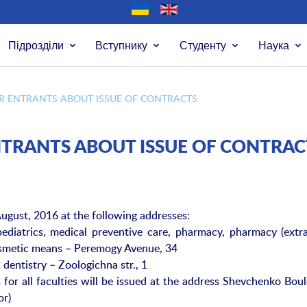
Підрозділи
Вступнику
Студенту
Наука
 ENTRANTS ABOUT ISSUE OF CONTRACTS
RANTS ABOUT ISSUE OF CONTRAC
August, 2016 at the following addresses:
pediatrics, medical preventive care, pharmacy, pharmacy (extr
osmetic means – Peremogy Avenue, 34
 dentistry – Zoologichna str., 1
 for all faculties will be issued at the address Shevchenko Boul
or)