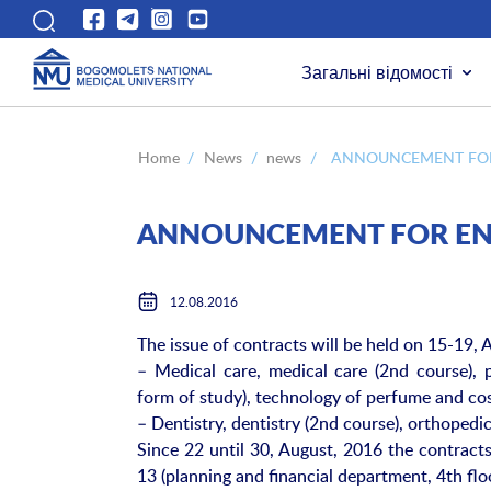
Загальні відомості
Home
/
News
/
news
/
ANNOUNCEMENT FOR
ANNOUNCEMENT FOR ENT
12.08.2016
The issue of contracts will be held on 15-19, 
– Medical care, medical care (2nd course), 
form of study), technology of perfume and c
– Dentistry, dentistry (2nd course), orthopedic
Since 22 until 30, August, 2016 the contracts
13 (planning and financial department, 4th flo