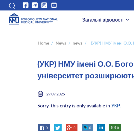
Загальні відомості
Home
/
News
/
news
/
(УКР) НМУ імені О.О.
(УКР) НМУ імені О.О. Бо
університет розширюють
29.09.2025
Sorry, this entry is only available in
УКР
.
0
0
0
0