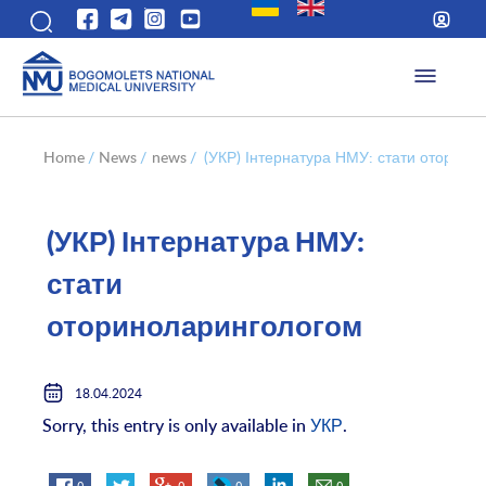
Home
/
News
/
news
/
(УКР) Інтернатура НМУ: стати оторино
(УКР) Інтернатура НМУ:
стати
оториноларингологом
18.04.2024
Sorry, this entry is only available in
УКР
.
0
0
0
0