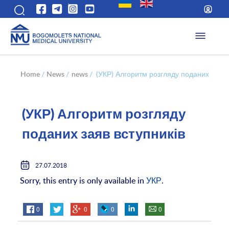
Home
/
News
/
news
/
(УКР) Алгоритм розгляду поданих заяв 
(УКР) Алгоритм розгляду
поданих заяв вступників
27.07.2018
Sorry, this entry is only available in
УКР
.
0
0
0
0