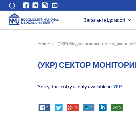
Загальні відомості
Home
/
(УКР) Відділ навчально-методичної роб
(УКР) СЕКТОР МОНІТОР
Sorry, this entry is only available in
УКР
.
0
0
0
0