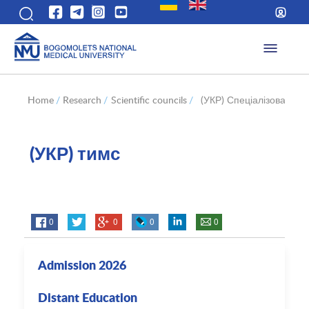
Home
/
Research
/
Scientific councils
/
(УКР) Спеціалізовані вч
(УКР) тимс
0
0
0
0
Admission 2026
Distant Education