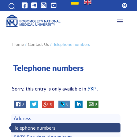
Home
/
Contact Us
/
Telephone numbers
Telephone numbers
Sorry, this entry is only available in
УКР
.
0
0
0
0
Address
Telephone numbers