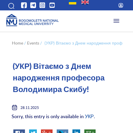
Home
/
Events
/
(УКР) Вітаємо з Днем народження професор
(УКР) Вітаємо з Днем
народження професора
Володимира Скибу!
28.11.2025
Sorry, this entry is only available in
УКР
.
0
0
0
0