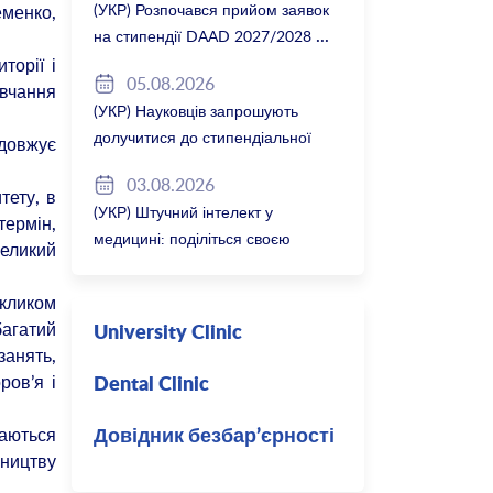
(УКР) Розпочався прийом заявок
енко,
на стипендії DAAD 2027/2028
орії і
05.08.2026
авчання
(УКР) Науковців запрошують
долучитися до стипендіальної
довжує
програми Вільної держави
03.08.2026
Баварія 2027/28
ету, в
(УКР) Штучний інтелект у
термін,
медицині: поділіться своєю
великий
думкою
кликом
багатий
University Clinic
занять,
ров’я і
Dental Clinic
аються
Довідник безбар’єрності
вництву