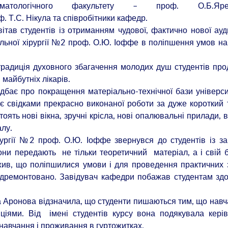
матологічного факультету – проф. О.Б.Ярем
 Т.С. Нікула та співробітники кафедр.
тудентів із отриманням чудової, фактично нової аудит
альної хірургії №2 проф. О.Ю. Іоффе в поліпшення умов н
иція духовного збагачення молодих душ студентів про
айбутніх лікарів.
є про покращення матеріально-технічної бази університ
 є свідками прекрасно виконаної роботи за дуже короткий 
стоять нові вікна, зручні крісла, нові опалювальні прилади, 
алу.
ї №2 проф. О.Ю. Іоффе звернувся до студентів із за
 вони передають не тільки теоретичний матеріал, а і свій 
жив, що поліпшилися умови і для проведення практичних 
ідремонтовано. Завідувач кафедри побажав студентам здо
ронова відзначила, що студенти пишаються тим, що навч
ціями. Від імені студентів курсу вона подякувала кері
 навчання і проживання в гуртожитках.