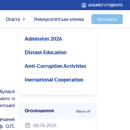
КАБІНЕТ СТУДЕНТА
Освіта
Університетська клініка
Контакти
Admission 2026
Distant Education
Anti-Corruption Activities
Inernational Cooperation
дбулася
кого із
нтської
Оголошення
Watch all
авчання
06.08.2026
ф. О.П.