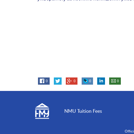
0
0
0
0
NMU Tuition Fees
Offic