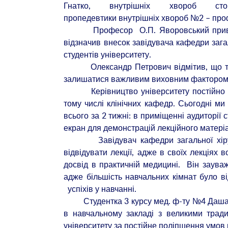
Гнатко, внутрішніх хвороб сто
пропедевтики внутрішніх хвороб №2 – проф.
Професор О.П. Яворовський привітав с
відзначив внесок завідувача кафедри заг
студентів університету.
Олександр Петрович відмітив, що трад
залишатися важливим виховним фактором м
Керівництво університету постійно дба
тому числі клінічних кафедр. Сьогодні ми
всього за 2 тижні: в приміщенні аудиторії 
екран для демонстрацій лекційного матері
Завідувач кафедри загальної хірургі
відвідувати лекції, адже в своїх лекціях
досвід в практичній медицині. Він заува
адже більшість навчальних кімнат було в
успіхів у навчанні.
Студентка 3 курсу мед. ф-ту №4 Даша А
в навчальному закладі з великими тради
університету за постійне поліпшення умов