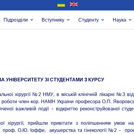
Підрозділи
Вступнику
Студенту
Наука
ВА УНІВЕРСИТЕТУ
ЗІ СТУДЕНТАМИ 3 КУРСУ
льної хірургії №2 НМУ, в міській клінічній лікарні №3 ві
ої роботи член-кор. НАМН України
професора О.П.
Яворовсь
ченої важливій події – відкриттю реконструйованої студе
ьної хірургії, прийшли привітати з поліпшенням умов н
 – проф. О.Ю. Іоффе, акушерства та гінекології №2 – про