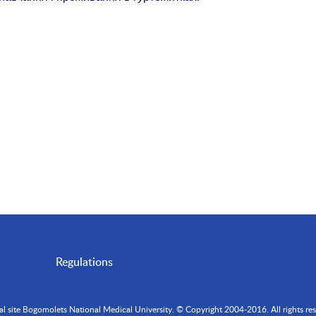
Regulations
ial site Bogomolets National Medical University. © Copyright 2004-2016. All rights res