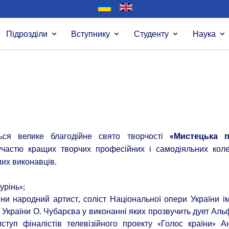
Підрозділи
Вступнику
Студенту
Наука
ться велике благодійне свято творчості
«Мистецька п
частю кращих творчих професійних і самодіяльних колек
мих виконавців.
урінь»;
ни народний артист, соліст Національної опери України ім.
 України О. Чубарєва у виконанні яких прозвучить дует Аль
ступ фіналістів телевізійного проекту «Голос країни» А