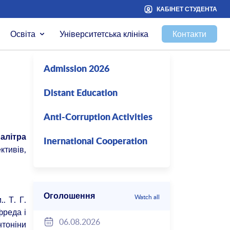
КАБІНЕТ СТУДЕНТА
Освіта
Університетська клініка
Контакти
Admission 2026
Distant Education
Anti-Corruption Activities
алітра
Inernational Cooperation
тивів,
Оголошення
Watch all
. Т. Г.
фреда і
06.08.2026
нтоніни