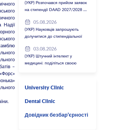
(УКР) Розпочався прийом заявок
мічного
на стипендії DAAD 2027/2028
нського
ичного
05.08.2026
а Надії
(УКР) Науковців запрошують
лорного
долучитися до стипендіальної
вського
програми Вільної держави
самблю
03.08.2026
Баварія 2027/28
льного
(УКР) Штучний інтелект у
ального
медицині: поділіться своєю
батів –
думкою
 «Форс»
онька»
ального
University Clinic
їни.
Dental Clinic
Довідник безбар’єрності