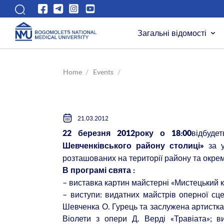
Загальні відомості
Home
/
Events
/
21.03.2012
відбуде
22 березня 2012року о 18:00
за у
Шевченківського району столиці»
розташованих на території району та окре
В програмі свята :
– виставка картин майстерні «Мистецький к
– виступи: видатних майстрів оперної сце
Шевченка О. Гурець та заслужена артистка
Віолети з опери Д. Верді «Травіата»; ви