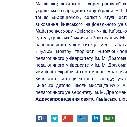
Матвієнко; вокально – хореографічної к
українського народного хору України ім. Г.
танцю «Барвіночок»; солістів студії е
виховання Київського національного уні
Майстренко; хору «Dolendo» учнів Київськ
гурту української музики «Роксоланія» М
національного університету імені Тар
«Пульс» Центру творчості «Шевченківе
педагогічного університету ім. М. Драго
педагогічного університету ім. М. Драгома
чемпіонів України зі спортивної гімнастик
Київського мотоциклетного заводу; уч
Київської дитячої школи мистецтв № 2 ім.
педагогічного університету ім. М. Драгоман
Львівська площ
Адресапроведення свята:
0
0
0
0