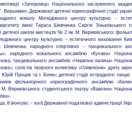
омпозиції «Запорожці» Національного заслуженого акаде
 Г. Верьовки»; Державної дитячої хореографічної студії украї
страдного вокалу Молодіжного центру культурно – естет
верситету імені Тараса Шевченка Сергія Зіньковського т
ої дитячої школи мистецтв № 2 ім. М. Вериківського; фольк
олодіжного центру культурно – естетичного виховання Киї
аса Шевченка; народного спортивно – танцювального ан
ць»; народного вокального ансамблю «Купава» Націона
манова; танцювального ансамблю «Червона калина» Націон
нова»; солістів творчого колективу «Олімпіонік» дуету акро
и Юрій Процик та І. Бояк»; дитячої студії естрадного танцю
асників фольклорного хореографічного ансамблю «Калин
 М. Вериківського; студентського театру «Вавілон» Націон
ова».
а, 8 (конгрес – хол) Державної податкової адміністрації Укра