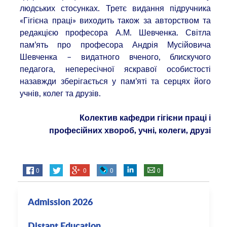
людських стосунках. Третє видання підручника
«Гігієна праці» виходить також за авторством та
редакцією професора А.М. Шевченка. Світла
пам’ять про професора Андрія Мусійовича
Шевченка – видатного вченого, блискучого
педагога, непересічної яскравої особистості
назавжди зберігається у пам’яті та серцях його
учнів, колег та друзів.
Колектив кафедри гігієни праці і
професійних хвороб, учні, колеги, друзі
0
0
0
0
Admission 2026
Distant Education