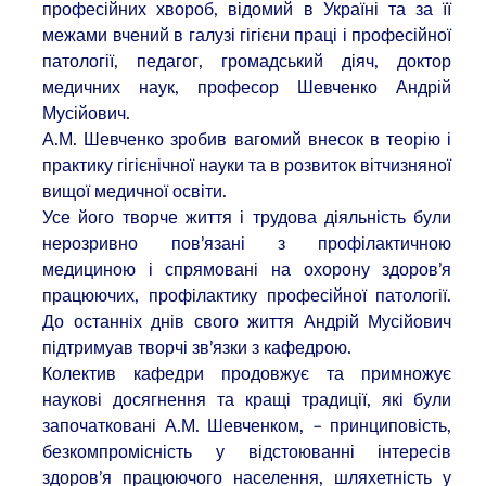
професійних хвороб, відомий в Україні та за її
межами вчений в галузі гігієни праці і професійної
патології, педагог, громадський діяч, доктор
медичних наук, професор Шевченко Андрій
Мусійович.
А.М. Шевченко зробив вагомий внесок в теорію і
практику гігієнічної науки та в розвиток вітчизняної
вищої медичної освіти.
Усе його творче життя і трудова діяльність були
нерозривно пов’язані з профілактичною
медициною і спрямовані на охорону здоров’я
працюючих, профілактику професійної патології.
До останніх днів свого життя Андрій Мусійович
підтримуав творчі зв’язки з кафедрою.
Колектив кафедри продовжує та примножує
наукові досягнення та кращі традиції, які були
започатковані А.М. Шевченком, – принциповість,
безкомпромісність у відстоюванні інтересів
здоров’я працюючого населення, шляхетність у