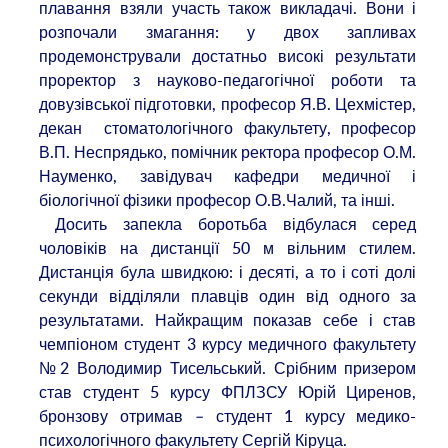
плавання взяли участь також викладачі. Вони і
розпочали змагання: у двох запливах
продемонстрували достатньо високі результати
проректор з науково-педагогічної роботи та
довузівської підготовки, професор Я.В. Цехмістер,
декан стоматологічного факультету, професор
В.П. Неспрядько, помічник ректора професор О.М.
Науменко, завідувач кафедри медичної і
біологічної фізики професор О.В.Чалий, та інші.
Досить запекла боротьба відбулася серед
чоловіків на дистанції 50 м вільним стилем.
Дистанція була швидкою: і десяті, а то і соті долі
секунди відділяли плавців один від одного за
результатами. Найкращим показав себе і став
чемпіоном студент 3 курсу медичного факультету
№2 Володимир Тисельський. Срібним призером
став студент 5 курсу ФПЛЗСУ Юрій Циренов,
бронзову отримав – студент 1 курсу медико-
психологічного факультету Сергій Кіруца.