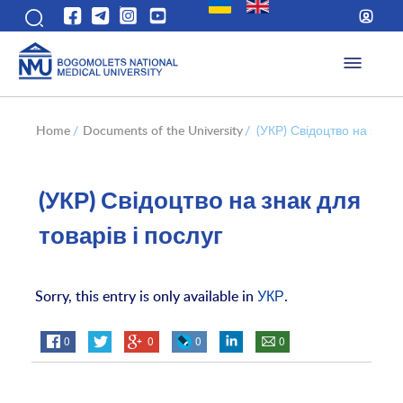
Home
/
Documents of the University
/
(УКР) Свідоцтво на знак 
(УКР) Свідоцтво на знак для
товарів і послуг
Sorry, this entry is only available in
УКР
.
0
0
0
0