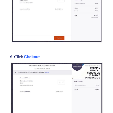
6. Click
Сhekout