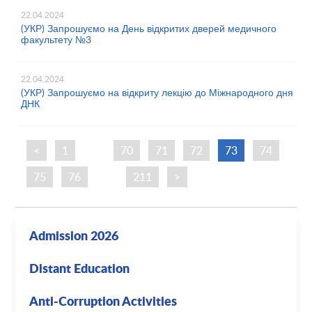
22.04.2024
(УКР) Запрошуємо на День відкритих дверей медичного
факультету №3
22.04.2024
(УКР) Запрошуємо на відкриту лекцію до Міжнародного дня
ДНК
<
1
…
70
71
72
73
74
75
76
…
211
>
Admission 2026
Distant Education
Anti-Corruption Activities