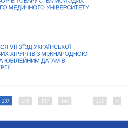
ЗБОРІВ ТОВАРИСТВА МОЛОДИХ
ОГО МЕДИЧНОГО УНІВЕРСИТЕТУ
СЯ VII З’ЇЗД УКРАЇНСЬКОЇ
ИХ ХІРУРГІВ З МІЖНАРОДНОЮ
А ЮВІЛЕЙНИМ ДАТАМ В
РГІЇ
137
138
139
140
…
211
>