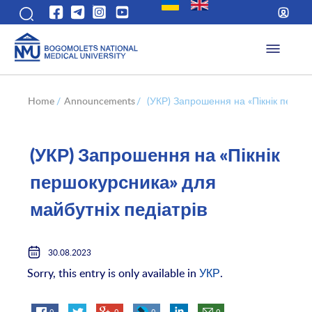
Home
/
Announcements
/
(УКР) Запрошення на «Пікнік першок
(УКР) Запрошення на «Пікнік
першокурсника» для
майбутніх педіатрів
30.08.2023
Sorry, this entry is only available in
УКР
.
0
0
0
0