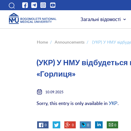
Загальні відомості
Home
/
Announcements
/
(УКР) У НМУ відбуд
(УКР) У НМУ відбудеться
«Горлиця»
10.09.2025
Sorry, this entry is only available in
УКР
.
0
0
0
0