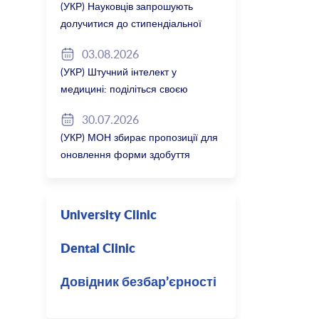
(УКР) Науковців запрошують
долучитися до стипендіальної
програми Вільної держави
03.08.2026
Баварія 2027/28
(УКР) Штучний інтелект у
медицині: поділіться своєю
думкою
30.07.2026
(УКР) МОН збирає пропозиції для
оновлення форми здобуття
професійної освіти
University Clinic
Dental Clinic
Довідник безбар’єрності