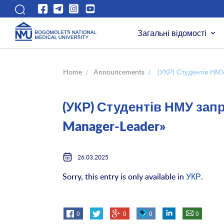
Загальні відомості
Home
/
Announcements
/
(УКР) Студентів НМ
(УКР) Студентів НМУ зап
Manager-Leader»
26.03.2025
Sorry, this entry is only available in
УКР
.
0
0
0
0