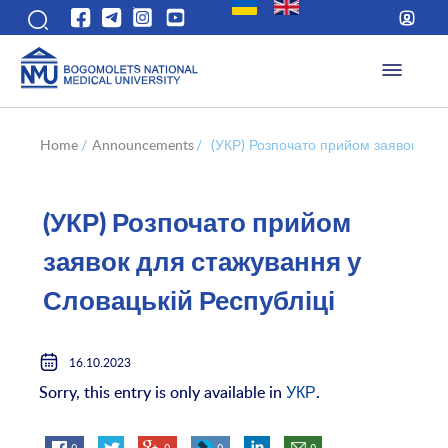
Home
/
Announcements
/
(УКР) Розпочато прийом заявок для 
(УКР) Розпочато прийом
заявок для стажування у
Словацькій Республіці
16.10.2023
Sorry, this entry is only available in
УКР
.
0
0
0
0