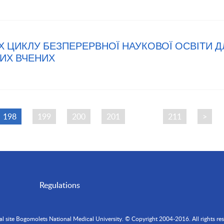
АХ ЦИКЛУ БЕЗПЕРЕРВНОЇ НАУКОВОЇ ОСВІТИ 
ДИХ ВЧЕНИХ
198
199
200
201
…
211
>
Regulations
ial site Bogomolets National Medical University. © Copyright 2004-2016. All rights res