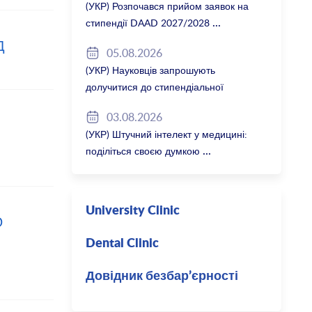
(УКР) Розпочався прийом заявок на
стипендії DAAD 2027/2028
Д
05.08.2026
(УКР) Науковців запрошують
долучитися до стипендіальної
програми Вільної держави Баварія
03.08.2026
2027/28
(УКР) Штучний інтелект у медицині:
поділіться своєю думкою
University Clinic
Ю
Dental Clinic
Довідник безбар’єрності