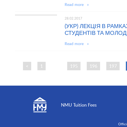
Read more »
28.02.2017
(УКР) ЛЕКЦІЯ В РАМК
СТУДЕНТІВ ТА МОЛО
Read more »
<
1
…
195
196
197
NMU Tuition Fees
Offic