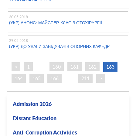
30.05.2018
(УКР) АНОНС: МАЙСТЕР-КЛАС З ОТОХІРУРГІЇ
29.05.2018
(УКР) ДО УВАГИ ЗАВІДУВАЧІВ ОПОРНИХ КАФЕДР
<
1
…
160
161
162
163
164
165
166
…
211
>
Admission 2026
Distant Education
Anti-Corruption Activities