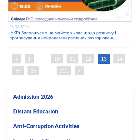
26.02.2026
(УКР) Запрошуємо на майстер-клас щодо розвитку і
прогресування нейродегенеративних захворювань
<
1
…
10
11
12
13
14
15
16
…
211
>
Admission 2026
Distant Education
Anti-Corruption Activities