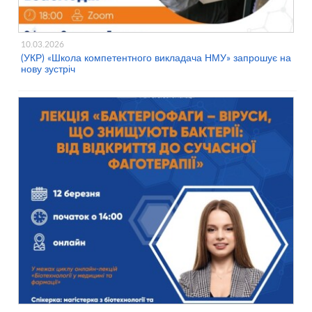
10.03.2026
(УКР) «Школа компетентного викладача НМУ» запрошує на
нову зустріч