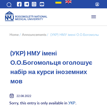
Home
/
Announcements
/
(УКР) НМУ імені О.О.Богомольця ог
(УКР) НМУ імені
О.О.Богомольця оголошує
набір на курси іноземних
мов
22.08.2022
Sorry, this entry is only available in
УКР
.