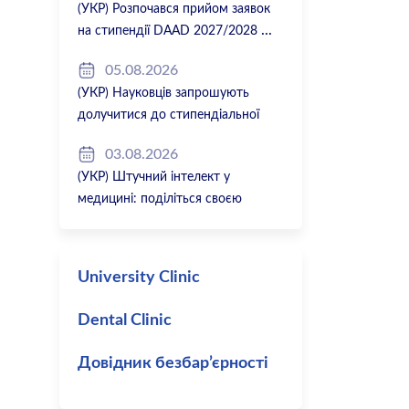
(УКР) Розпочався прийом заявок
на стипендії DAAD 2027/2028
05.08.2026
(УКР) Науковців запрошують
долучитися до стипендіальної
програми Вільної держави Баварія
03.08.2026
2027/28
(УКР) Штучний інтелект у
медицині: поділіться своєю
думкою
University Clinic
Dental Clinic
Довідник безбар’єрності