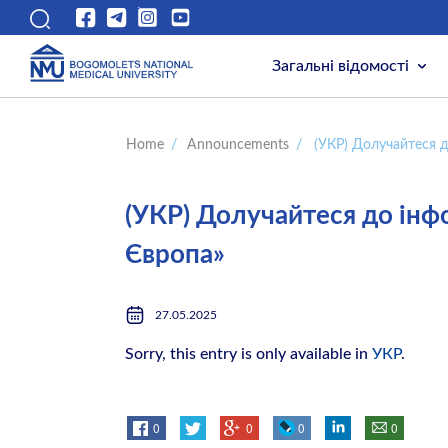
Загальні відомості
Home
/
Announcements
/
(УКР) Долучайтеся д
(УКР) Долучайтеся до інф
Європа»
27.05.2025
Sorry, this entry is only available in
УКР
.
0
0
0
0