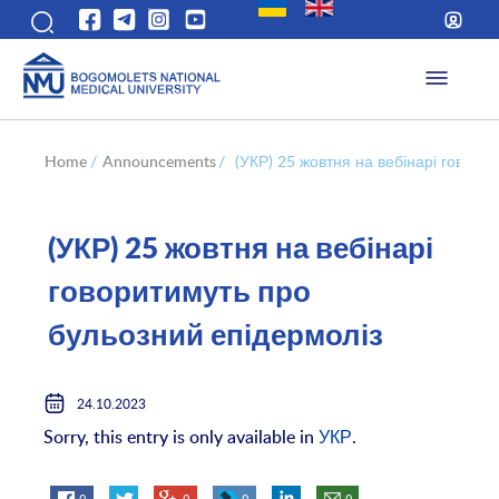
Home
/
Announcements
/
(УКР) 25 жовтня на вебінарі говори
(УКР) 25 жовтня на вебінарі
говоритимуть про
бульозний епідермоліз
24.10.2023
Sorry, this entry is only available in
УКР
.
0
0
0
0