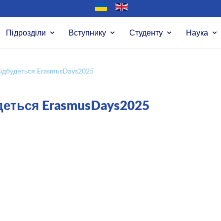
Підрозділи
Вступнику
Студенту
Наука
відбудеться ErasmusDays2025
удеться ErasmusDays2025