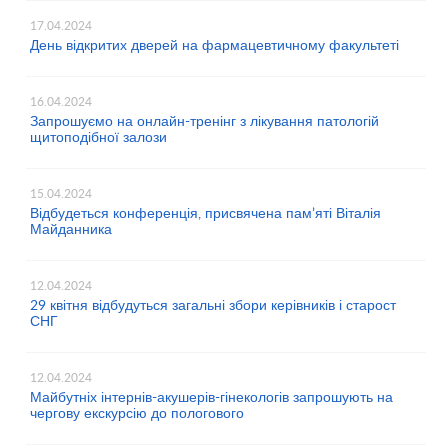
17.04.2024
День відкритих дверей на фармацевтичному факультеті
16.04.2024
Запрошуємо на онлайн-тренінг з лікування патологій
щитоподібної залози
15.04.2024
Відбудеться конференція, присвячена пам’яті Віталія
Майданника
12.04.2024
29 квітня відбудуться загальні збори керівників і старост
СНГ
12.04.2024
Майбутніх інтернів-акушерів-гінекологів запрошують на
чергову екскурсію до пологового