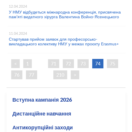
12.04.2024
У НМУ відбудеться міжнародна конференція, присвячена
пам’яті видатного хірурга Валентина Войно-Ясенецького
11.04.2024
Стартував прийом заявок для професорсько-
викладацького колективу НМУ у межах проєкту Erasmus+
<
1
…
71
72
73
74
75
76
77
…
210
>
Вступна кампанія 2026
Дистанційне навчання
Антикорупційні заходи