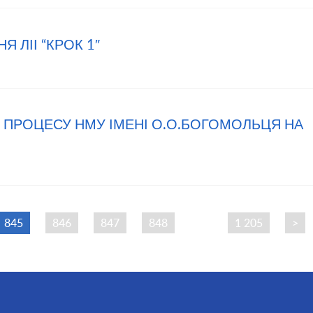
 ЛІІ “КРОК 1″
 ПРОЦЕСУ НМУ ІМЕНІ О.О.БОГОМОЛЬЦЯ НА
845
846
847
848
…
1 205
>