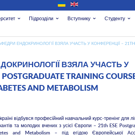
ерситет
Підрозділи
Вступнику
Студенту
АФЕДРИ ЕНДОКРИНОЛОГІЇ ВЗЯЛА УЧАСТЬ У КОНФЕРЕНЦІЇ – 21T
ДОКРИНОЛОГІЇ ВЗЯЛА УЧАСТЬ У
E POSTGRADUATE TRAINING COURS
ABETES AND METABOLISM
країні відбувся професійний навчальний курс-тренінг для лі
ірантів та молодих вчених з усієї Європи – 21th ESE Postgr
abetes and Metabolism – під егідою Європейської Асоц