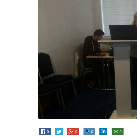
0
0
0
0