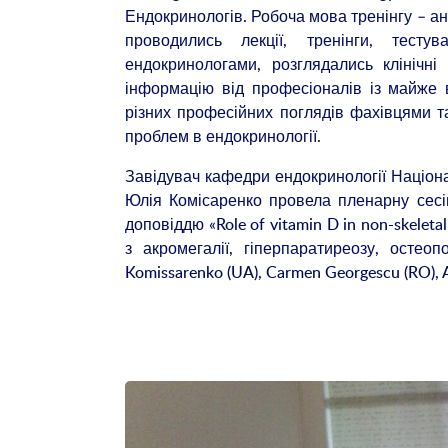
Ендокринологів. Робоча мова тренінгу – ан
проводились лекції, тренінги, тесту
ендокринологами, розглядались клінічні
інформацію від професіоналів із майже 
різних професійних поглядів фахівцями 
проблем в ендокринології.
Завідувач кафедри ендокринології Націон
Юлія Комісаренко провела пленарну сесію 
доповіддю «Role of vitamin D in non-skelet
з акромегалії, гіперпаратиреозу, остеоп
Komissarenko (UA), Carmen Georgescu (RO), A