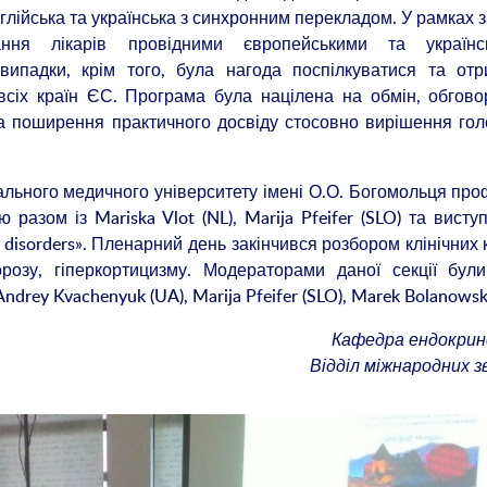
глійська та українська з синхронним перекладом. У рамках 
вання лікарів провідними європейськими та українс
 випадки, крім того, була нагода поспілкуватися та от
всіх країн ЄС. Програма була націлена на обмін, обгов
та поширення практичного досвіду стосовно вирішення го
ального медичного університету імені О.О. Богомольця пр
разом із Mariska Vlot (NL), Marija Pfeifer (SLO) та висту
al disorders». Пленарний день закінчився розбором клінічних 
орозу, гіперкортицизму. Модераторами даної секції були
ndrey Kvachenyuk (UA), Marija Pfeifer (SLO), Marek Bolanowski
Кафедра ендокрин
Відділ міжнародних зв