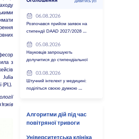
Оголошення
Дивитись усі
заходу
ькими
06.08.2026
римати
Розпочався прийом заявок на
орення
стипендії DAAD 2027/2028
ловних
05.08.2026
Науковців запрошують
офесор
долучитися до стипендіальної
пила з
програми Вільної держави
кейсів
03.08.2026
Баварія 2027/28
 Julia
Штучний інтелект у медицині:
 (PL).
поділіться своєю думкою
ології
’язків
Алгоритми дій під час
повітряної тривоги
Університетська клініка