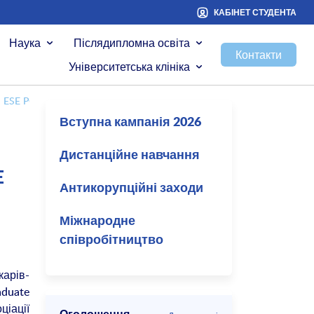
КАБІНЕТ СТУДЕНТА
Наука
Післядипломна освіта
Контакти
Університетська клініка
H ESE POSTGRADUATE TRAINING COURSE ON ENDOCRINOLOGY, D
Вступна кампанія 2026
Дистанційне навчання
E
Антикорупційні заходи
Міжнародне
співробітництво
карів-
aduate
іації