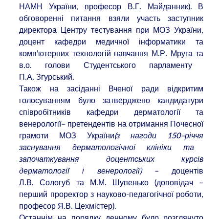
НАМН України, професор В.Г. Майданник). В
обговоренні питання взяли участь
заступник
директора Центру тестування при МОЗ України,
доцент кафедри медичної інформатики та
комп’ютерних технологій навчання М.Р. Мруга та
в.о. голови Студентського парламенту
П.А. Згурський.
Також на засіданні Вченої ради відкритим
голосуванням було затверджено кандидатури
співробітників кафедри дерматології та
венерології–
претендентів на отримання Почесної
грамоти МОЗ України
(з нагоди 150
–річчя
заснування дерматологічної клініки та
започаткування доцентських курсів
дерматології і венерології)
–
доцентів
Л.В. Сологуб та М.М. Шупенько (доповідач –
перший проректор з науково-педагогічної роботи,
професор Я.В. Цехмістер).
Останнім на порядку денному було розглянуто