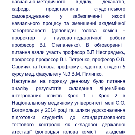
навчально-методичного відділу, деканатів,
кафедр, представників студентського
самоврядування у забезпеченні якості
навчального процесу та зменшенні академічної
заборгованості
(доповідач голова комісії –
проректор з науково-педагогічної роботи
професор В.І.
Степаненко). В обговоренні
питання взяли участь професор В.П Неспрядько.,
професор
професор В.І. Петренко, професор О.В.
Савичук та
Голова профкому студентів, студент 5
курсу мед. факультету №3 В.М. Пилипко.
Наступним на порядку денному було питання
аналізу результатів складання ліцензійних
інтегрованих іспитів Крок 1 і Крок 2 в
Національному медичному університеті імені О.О.
Богомольця у 2014 році та шляхи удосконалення
підготовки студентів до стандартизованого
тестового контролю як складової державної
атестації
(доповідач голова комісії –
академік