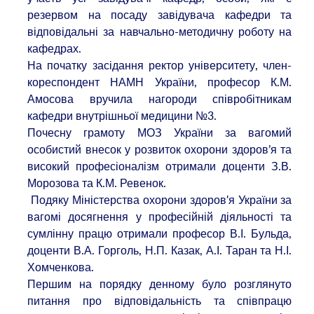
резервом на посаду завідувача кафедри та
відповідальні за навчально-методичну роботу на
кафедрах.
На початку засідання ректор університету, член-
кореспондент НАМН України, професор К.М.
Амосова вручила нагороди співробітникам
кафедри внутрішньої медицини №3.
Почесну грамоту МОЗ України за вагомий
особистий внесок у розвиток охорони здоров’я та
високий професіоналізм
отримали доценти З.В.
Морозова та К.М. Ревенок.
Подяку Міністерства охорони здоров'я України за
вагомі досягнення у професійній діяльності та
сумлінну працю отримали професор В.І. Бульда,
доценти В.А. Горголь, Н.П. Казак, А.І. Таран та Н.І.
Хомченкова.
Першим на порядку денному було розглянуто
питання про відповідальність та співпрацю