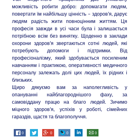
можливість робити добро: допомагати людям,
повертати їм найбільшу цінність – здоров’я, дарує
людям радість жити повноцінним життям. Ця
професія завжди в усі часи була і залишається
потрібною всім без винятку. Щоденно в заклади
охорони здоров’я звертаються сотні людей, які
потребують допомоги і підтримки. Від
професіоналізму, який здобувається посиленим
навчанням і практикою, оперативності медичного
персоналу залежать долі цих людей, їх рідних і
близьких.
Щиро дякуємо вам за наполегливість у
опануванні найблагороднішого фаху, за
самовіддану працю на благо людей. Зичимо
міцного здоров’я, успіхів у роботі, сімейних
гараздів, щастя та благополуччя.
0
0
0
0