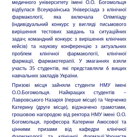
медичного університету імені О.О. Богомольця
відбулася Всеукраїнська Універсіада з клінічної
фармакології, яка включала Олімпіаду
(індивідуальний конкурс у вигляді письмового
вирішення тестових завдань та ситуаційних
задач; командний конкурс з вирішення клінічних
кейсів) та наукову конференцію з актуальних
проблем клінічної фармакології, клінічної
фармації, фармакотерапії. У змаганнях взяли
участь 35 студентів, які представляли 6 вищих
навчальних закладів України.
Призові місця зайняли студенти НМУ імені
О.О.Богомольця. Найкращих студентів –
Лавровського Назарія (перше місце) та Черченко
Катерину (друге місце), відзначено грамотами,
грошовою нагородою від ректора НМУ імені О.О.
Богомольця, професора Катерини Амосової та
цінними призами від кафедри клінічної
фармакології та клінічної фармації.Урочисте