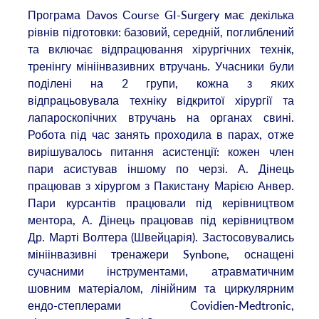
Програма Davos Сourse GI-Surgery має декілька
рівнів підготовки: базовий, середній, поглиблений
та включає відпрацювання хірургічних технік,
тренінгу мініінвазивних втручань. Учасники були
поділені на 2 групи, кожна з яких
відпрацьовувала техніку відкритої хірургії та
лапароскопічних втручань на органах свині.
Робота під час занять проходила в парах, отже
вирішувалось питання асистенції: кожен член
пари асистував іншому по черзі. А. Дінець
працював з хірургом з Пакистану Марією Анвер.
Пари курсантів працювали під керівництвом
ментора, А. Дінець працював під керівництвом
Др. Марті Волтера (Швейцарія). Застосовувались
мініінвазивні тренажери Synbone, оснащені
сучасними інструментами, атравматичним
шовним матеріалом, лінійним та циркулярним
ендо-степлерами Covidien-Medtronic,