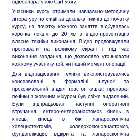
відеоапаратурою Carl Storz.
Учасники курсу отримали навчально-методичну
літературу по email за декілька тижнів до початку
курсу; на початку кожного заняття відбувалась
коротка лекція до 20 хв з відео-презентацію
власне техніки виконання. Відео продовжували
програвати на великому екрані і під час
виконання завдання, що дозволяло уточнювати
кожному учаснику той, чи інший момент операції.
Для відпрацювання техніки використовувались
консервовані в формаліні шлунок та
проксимальний відділ товстої кишка; препарат
печінки з жовчним міхуром був свіже видалений.
Були відпрацьовані наступні оперативні
втручання: ентеро-ентероанастомоз кінець в
кінець, кінець в бік; лапароскопічна
холецистектомія, холедохоєюноанастомоз,
фундоплікація, відкрита та лапароскопічна