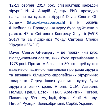
12-13 серпня 2017 року співробітник кафедри
хірургії №4 Андрій Дінець PhD проходив
навчання на курсах з хірургії Davos Сourse GI-
Surgery (
http://davoscourse.ch
) в м. Базель
(Швейцарія). Проведення курсу було здійснено в
рамках 47-го Світового Конгресу Хірургії (WCS
2017) та за підтримки Фонду Світової Спілки
Хірургів (ISS/SIC).
Davos Сourse GI-Surgery – це практичний курс
післядипломної освіти, який було організовано в
1978 році. Протягом більш ніж 30 років цей курс є
важливою частиною навчальної програми хірурга
та визнаний більшістю європейських хірургічних
товариств. Серед інших учасників курсу були
хірурги з різних країн: Японії, США, Автралії,
Польщі, Греції, Естонії, ПАР, Аргентини, Нігерії,
Пакистану, В’єтнаму, Індії, Фіджи, Кенії, Непалу,
Нігерії, Руанди, Великобританії, Сербії, України.