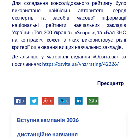
Для складання консолідованого рейтингу було
використано найбільш авторитетні серед
експертів та засобів масової інформації
національні рейтинги навчальних закладів
України: «Топ-200 Україна», «Scopus», та «Бал ЗНО
на контракт», кожен з яких використовує різні
критерії оцінювання вищих навчальних закладів.
Детальніше у матеріалі видання «Освіта.ua» за
посиланням:
https://osvita.ua/vnz/rating/42226/
.
Пресцентр
0
0
0
0
Вступна кампанія 2026
Дистанційне навчання